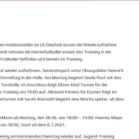
en Inzidenzzahlen im LK Diepholz lassen die Wiederaufnahme
omit nehmen die Herrenfußballer erneut das Training in der
ßballer befinden sich bereits im Training.
ot wieder aufnehmen. Seniorensport unter Übungsleiter Heinrich
ormittag in der Halle. Am Montag beginnt Gisela Post mit den
Turnhalle, im Anschluss folgt Eltern-Kind Turnen für die
Training um 19:00 auf. Allround-Fitness für Damen folgt im
erturnen mit Sarah Warnath beginnt eine Woche später, ab dem
derMann ab Montag, den 28.06. von 18:00 – 19:00. Hannes Meyer
 um 18:00, Start ab dem 8.7.2021.
aining am kommenden Dienstag wieder auf. Jugend-Training